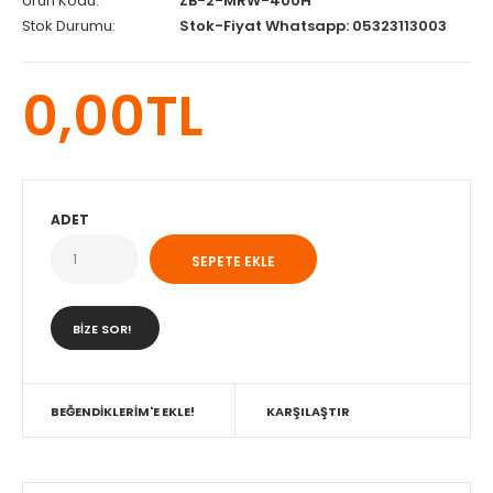
Ürün Kodu:
ZB-2-MRW-400H
Stok Durumu:
Stok-Fiyat Whatsapp: 05323113003
0,00TL
ADET
BIZE SOR!
BEĞENDIKLERIM'E EKLE!
KARŞILAŞTIR