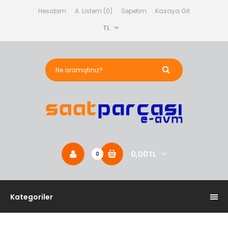
Hesabım
A. Listem (0)
Sepetim
Kasaya Git
TL
0,00TL
0
Kategoriler