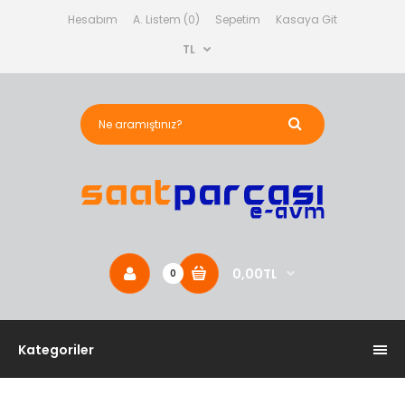
Hesabım
A. Listem (0)
Sepetim
Kasaya Git
TL
0,00TL
0
Kategoriler