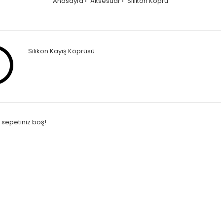
Anasayfa
Aksesuar
Silikon Köprü
Silikon Kayış Köprüsü
ş sepetiniz boş!