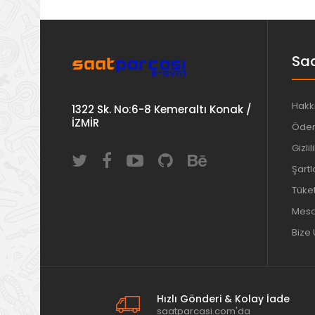
Saa
Hakk
1322 Sk. No:6-8 Kemeraltı Konak /
İZMİR
Ödem
Gizlil
Şartl
Tüket
Mesaf
Bize 
Hızlı Gönderi & Kolay İade
saatparcasi.com'da