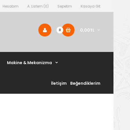
Hesabım
A. Listem (0)
Sepetim
Kasaya Git
0,00TL
0
Makine & Mekanizma
İletişim
Beğendiklerim