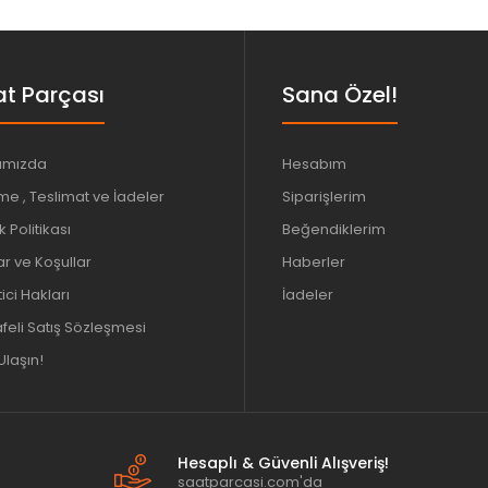
t Parçası
Sana Özel!
ımızda
Hesabım
e , Teslimat ve İadeler
Siparişlerim
ik Politikası
Beğendiklerim
ar ve Koşullar
Haberler
ici Hakları
İadeler
eli Satış Sözleşmesi
Ulaşın!
Hesaplı & Güvenli Alışveriş!
saatparcasi.com'da