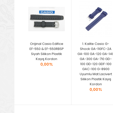
Orijinal Casio Edifice
1. Kalite Casio G-
EF-550 & EF-550RBSP
Shock GA-110FC-2A
Siyah Silikon Plastik
GA-100 GA-120 GA-14
Kayış Kordon
GA-300 GA-710 GD-
100 GD-120 GDF-100
0,00TL
GAC-100 G-8900
Uyumlu Mat Lacivert
Silikon Plastik Kayış
Kordon
0,00TL