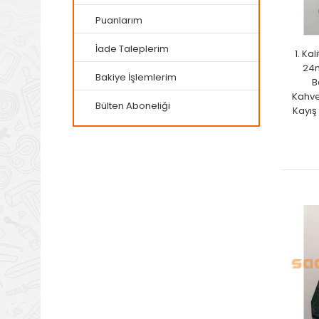
Puanlarım
İade Taleplerim
1. Ka
24
Bakiye İşlemlerim
B
Kahve
Bülten Aboneliği
Kayış