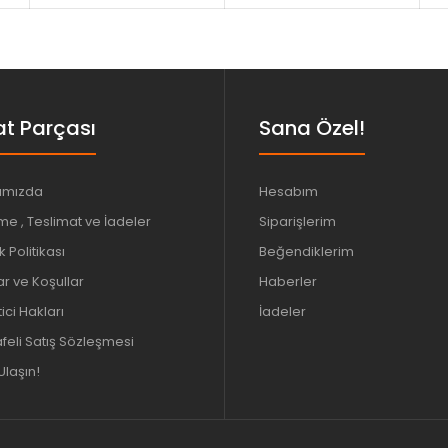
t Parçası
Sana Özel!
ımızda
Hesabım
e , Teslimat ve İadeler
Siparişlerim
ik Politikası
Beğendiklerim
ar ve Koşullar
Haberler
ici Hakları
İadeler
eli Satış Sözleşmesi
Ulaşın!