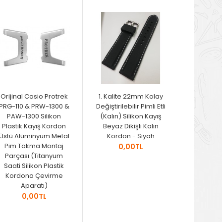
Orijinal Casio Protrek
1. Kalite 22mm Kolay
PRG-110 & PRW-1300 &
Değiştirilebilir Pimli Etli
PAW-1300 Silikon
(Kalın) Silikon Kayış
Plastik Kayış Kordon
Beyaz Dikişli Kalın
Üstü Alüminyum Metal
Kordon - Siyah
Pim Takma Montaj
0,00TL
Parçası (Titanyum
Saati Silikon Plastik
Kordona Çevirme
Aparatı)
0,00TL