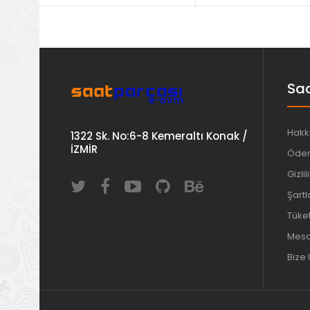
Saa
Hakk
1322 Sk. No:6-8 Kemeraltı Konak /
İZMİR
Ödem
Gizlil
Şartl
Tüket
Mesaf
Bize 