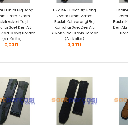
lite Hublot Big Bang
1. Kalite Hublot Big Bang
1. Kali
mm 17mm 22mm
25mm 17mm 22mm
25m
skılı Askeri Yeşil
Baskılı Kahverengi Bej
Baskılı 
flaj Süet Deri Altı
Kamuflaj Süet Deri Altı
Deri Altı
n Vidalı Kayış Kordon
Silikon Vidalı Kayış Kordon
Kord
(A+ Kalite)
(A+ Kalite)
0,00TL
0,00TL