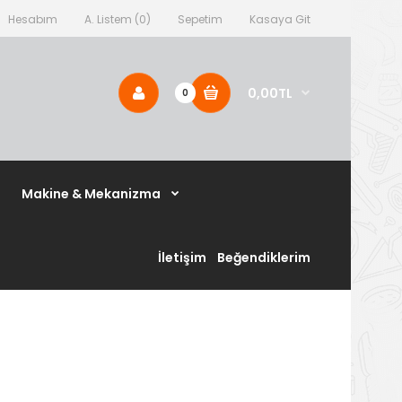
Hesabım
A. Listem (0)
Sepetim
Kasaya Git
0,00TL
0
Makine & Mekanizma
İletişim
Beğendiklerim