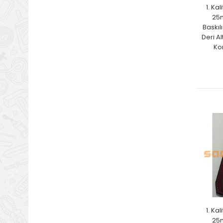
1. Ka
25
Baskıl
Deri Al
Ko
1. Ka
25