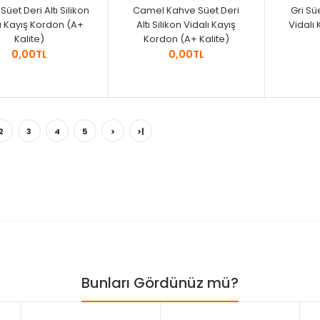
üet Deri Altı Silikon
Camel Kahve Süet Deri
Gri Süe
ı Kayış Kordon (A+
Altı Silikon Vidalı Kayış
Vidalı
Kalite)
Kordon (A+ Kalite)
0,00TL
0,00TL
2
3
4
5
>
>|
Bunları Gördünüz mü?