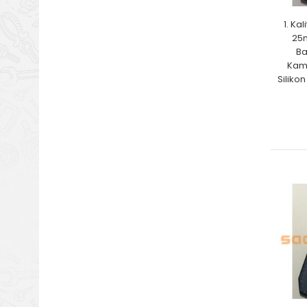
1. Ka
25
Ba
Kamu
Siliko