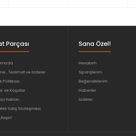
t Parçası
Sana Özel!
ımızda
Hesabım
e , Teslimat ve İadeler
Siparişlerim
ik Politikası
Beğendiklerim
ar ve Koşullar
Haberler
ici Hakları
İadeler
eli Satış Sözleşmesi
Ulaşın!