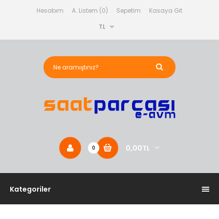
Hesabım
A. Listem (0)
Sepetim
Kasaya Git
TL
0,00TL
0
Kategoriler