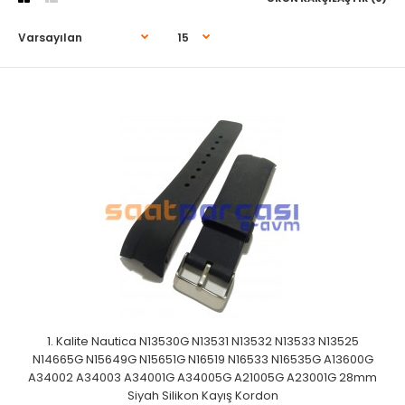
1. Kalite Nautica N13530G N13531 N13532 N13533 N13525
N14665G N15649G N15651G N16519 N16533 N16535G A13600G
A34002 A34003 A34001G A34005G A21005G A23001G 28mm
Siyah Silikon Kayış Kordon