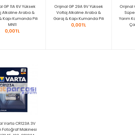
nal GP 11A 6V Yüksek
Orijinal GP 29A 9V Yüksek
Orijinal 
j Alkaline Araba &
Voltaj Alkaline Araba &
Süper
& Kapı Kumanda Pili
Garaj & Kapı Kumanda Pili
Yarım Ka
MN11
Çağ
0,00TL
0,00TL
nal Varta CR123A 3V
m Fotoğraf Makinesi