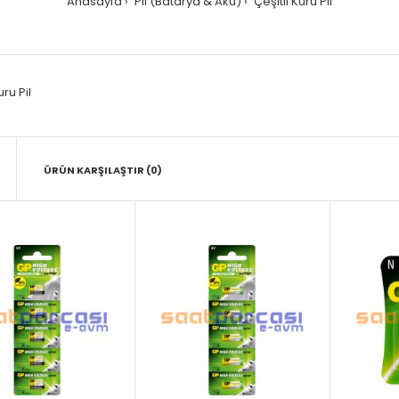
Anasayfa
Pil (Batarya & Akü)
Çeşitli Kuru Pil
uru Pil
ÜRÜN KARŞILAŞTIR (0)