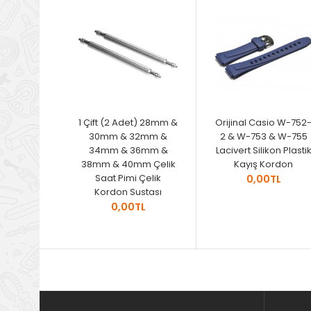
1 Çift (2 Adet) 28mm &
Orijinal Casio W-752
30mm & 32mm &
2 & W-753 & W-755
34mm & 36mm &
Lacivert Silikon Plasti
38mm & 40mm Çelik
Kayış Kordon
Saat Pimi Çelik
0,00TL
Kordon Sustası
0,00TL