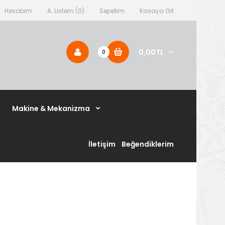
Hesabım
A. Listem (0)
Sepetim
Kasaya Git
0,00TL
0
Makine & Mekanizma
İletişim
Beğendiklerim