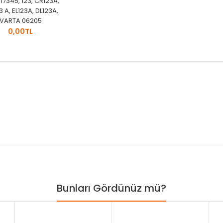
R17345, 123, CR123A,
3 A, EL123A, DL123A,
VARTA 06205
0,00TL
Bunları Gördünüz mü?