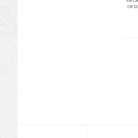
Pili C
CR 12