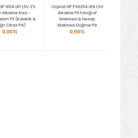
GP 910A LR1 1,5V 2'li
Orijinal GP PX625A LR9 1,5V
 Alkaline Kısa -
Alkaline Pil Fotoğraf
lem Pil (Kulaklık &
Makinesi & Hesap
rı Cihaz Pili)
Makinesi Düğme Pili
0,00TL
0,00TL