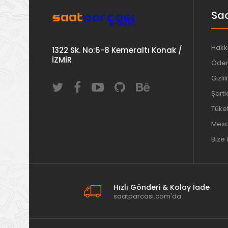
Saa
Hakk
1322 Sk. No:6-8 Kemeraltı Konak /
İZMİR
Ödem
Gizlil
Şartl
Tüket
Mesaf
Bize 
Hızlı Gönderi & Kolay İade
saatparcasi.com'da