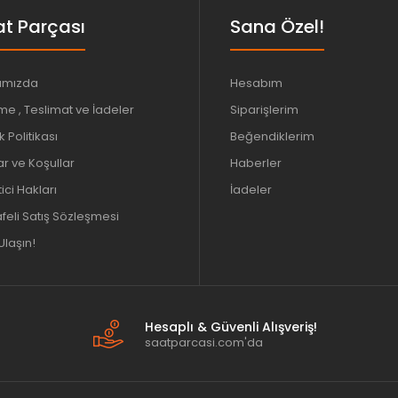
t Parçası
Sana Özel!
ımızda
Hesabım
e , Teslimat ve İadeler
Siparişlerim
ik Politikası
Beğendiklerim
ar ve Koşullar
Haberler
ici Hakları
İadeler
eli Satış Sözleşmesi
Ulaşın!
Hesaplı & Güvenli Alışveriş!
saatparcasi.com'da