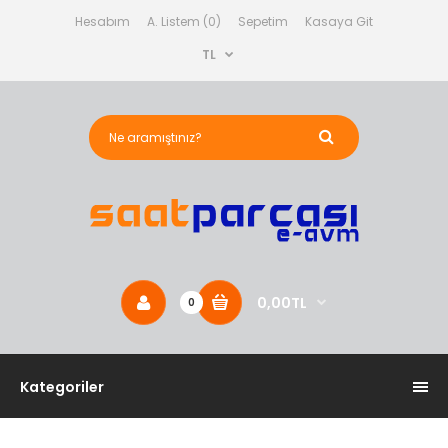
Hesabım
A. Listem (0)
Sepetim
Kasaya Git
TL
0,00TL
0
Kategoriler