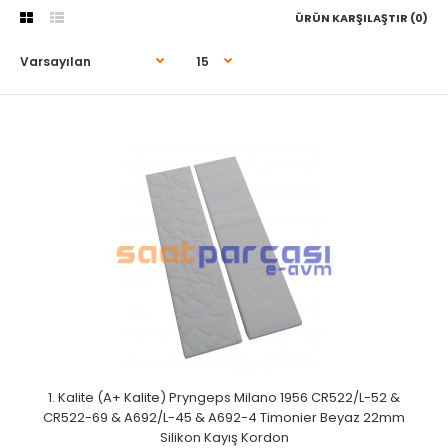
ÜRÜN KARŞILAŞTIR (0)
1. Kalite (A+ Kalite) Pryngeps Milano 1956 CR522/L-52 &
CR522-69 & A692/L-45 & A692-4 Timonier Beyaz 22mm
Silikon Kayış Kordon