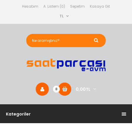
Hesabım
A. Listem (0)
Sepetim
Kasaya Git
TL
0,00TL
0
Kategoriler