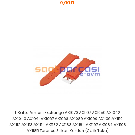
0,00TL
1. Kalite Armani Exchange AX1070 AX1107 AX1050 AX1042
AX1040 AX1041 AX1067 AX1068 AX1089 AX1090 AX1106 AX1110
AX1112 AX1113 AX1114 AX1182 AX1183 AX1184 AX1197 AX1084 AX1108
AX1185 Turuncu Silikon Kordon (Çelik Toka)