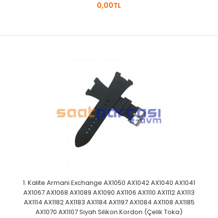
0,00TL
1. Kalite Armani Exchange AX1050 AX1042 AX1040 AX1041
AX1067 AX1068 AX1089 AX1090 AX1106 AX1110 AX1112 AX1113
AX1114 AX1182 AX1183 AX1184 AX1197 AX1084 AX1108 AX1185
AX1070 AX1107 Siyah Silikon Kordon (Çelik Toka)