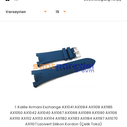
1. Kalite Armani Exchange AX1041 AX1084 AX1108 AX1185
AX1050 AX1042 AX1040 AX1067 AX1068 AX1089 AX1090 AX1106
AX1110 AX1112 AX1113 AX1114 AX1182 AX1183 AX1184 AX1197 AX1070
AX1107 Lacivert Silikon Kordon (Çelik Toka)