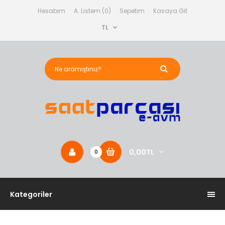
Hesabım
A. Listem (0)
Sepetim
Kasaya Git
TL
0,00TL
0
Kategoriler