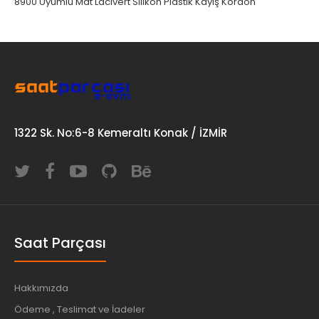
8900 Uyumlu Mat Lacivert Silikon Plastik Kayış Kordon
1322 Sk. No:6-8 Kemeraltı Konak / İZMİR
Saat Parçası
Hakkımızda
Ödeme , Teslimat ve İadeler