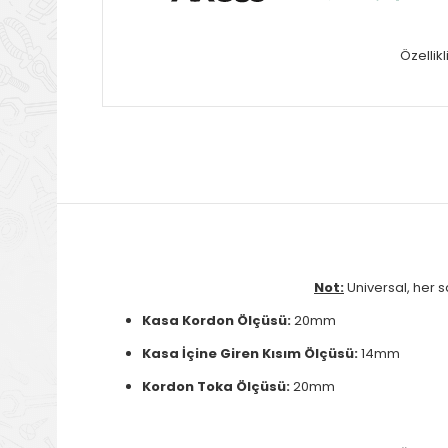
Özellik
Not:
Universal, her s
Kasa Kordon Ölçüsü:
20mm
Kasa İçine Giren Kısım Ölçüsü:
14mm
Kordon Toka Ölçüsü:
20mm