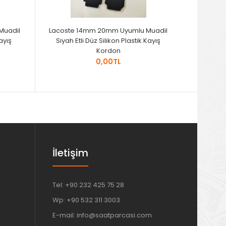
Muadil
Lacoste 14mm 20mm Uyumlu Muadil
Lacoste
ayış
Siyah Etli Düz Silikon Plastik Kayış
Beyaz E
Kordon
0,00TL
İletişim
Tel: +90 232 425 75 28
Wp: +90 532 311 3003
E-mail: info@saatparcasi.com