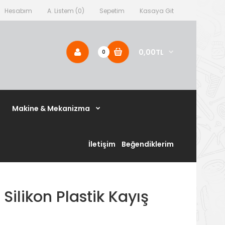
Hesabım
A. Listem (0)
Sepetim
Kasaya Git
0,00TL
0
Makine & Mekanizma
İletişim
Beğendiklerim
ilikon Plastik Kayış