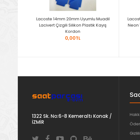
Lacoste 14mm 20mm Uyumlu Muadil
Lacos
Lacivert Çizgili Silikon Plastik Kayış
Neon Y
Kordon
0,00TL
Saa
Hakk
1322 Sk. No:6-8 Kemeraltı Konak /
İZMİR
Ödem
Gizlil