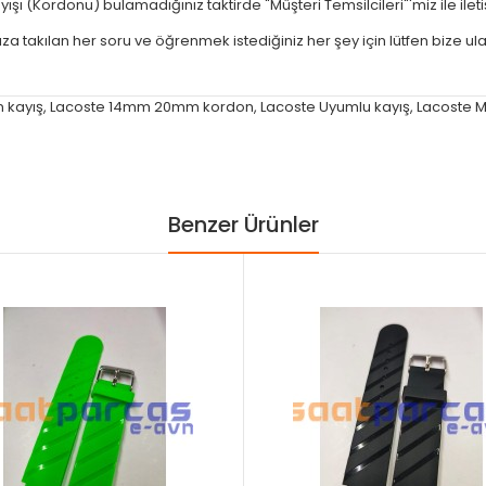
yışı (Kordonu) bulamadığınız taktirde "Müşteri Temsilcileri"'miz ile ilet
ıza takılan her soru ve öğrenmek istediğiniz her şey için lütfen bize ula
n kayış
,
Lacoste 14mm 20mm kordon
,
Lacoste Uyumlu kayış
,
Lacoste M
Benzer Ürünler