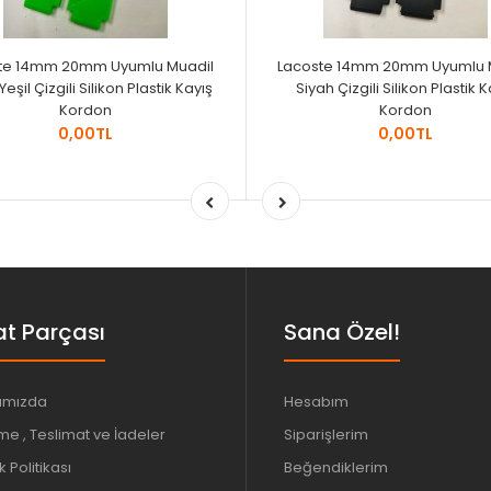
te 14mm 20mm Uyumlu Muadil
Lacoste 14mm 20mm Uyumlu 
eşil Çizgili Silikon Plastik Kayış
Siyah Çizgili Silikon Plastik K
Kordon
Kordon
0,00TL
0,00TL
t Parçası
Sana Özel!
ımızda
Hesabım
e , Teslimat ve İadeler
Siparişlerim
ik Politikası
Beğendiklerim