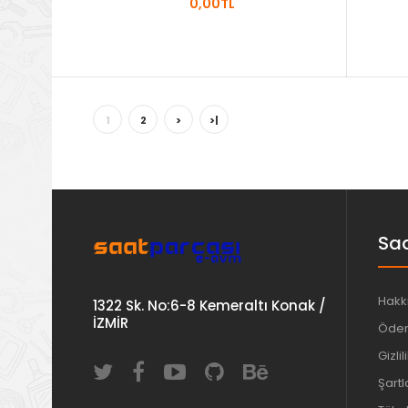
0,00TL
1
2
>
>|
Saa
Hakk
1322 Sk. No:6-8 Kemeraltı Konak /
İZMİR
Ödem
Gizlil
Şartl