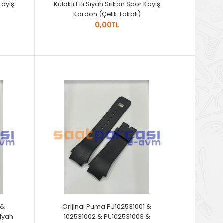
 Kayış
Kulaklı Etli Siyah Silikon Spor Kayış
Kordon (Çelik Tokalı)
0,00TL
 &
Orijinal Puma PU102531001 &
Siyah
102531002 & PU102531003 &