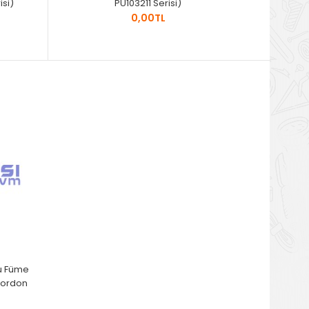
si)
PU103211 Serisi)
0,00TL
yu Füme
 Kordon