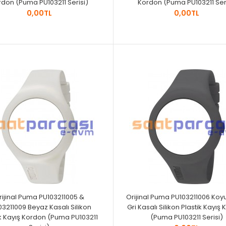
rdon (Puma PU103211 Serisi)
Kordon (Puma PU103211 Seri
0,00TL
0,00TL
rijinal Puma PU103211005 &
Orijinal Puma PU103211006 Ko
03211009 Beyaz Kasalı Silikon
Gri Kasalı Silikon Plastik Kayış
ik Kayış Kordon (Puma PU103211
(Puma PU103211 Serisi)