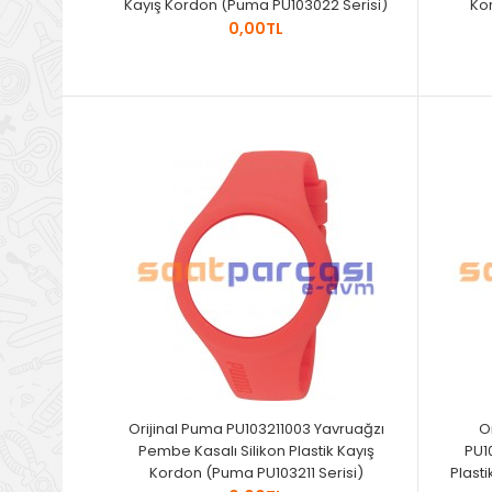
Kayış Kordon (Puma PU103022 Serisi)
Ko
0,00TL
Orijinal Puma PU103211003 Yavruağzı
O
Pembe Kasalı Silikon Plastik Kayış
PU1
Kordon (Puma PU103211 Serisi)
Plast