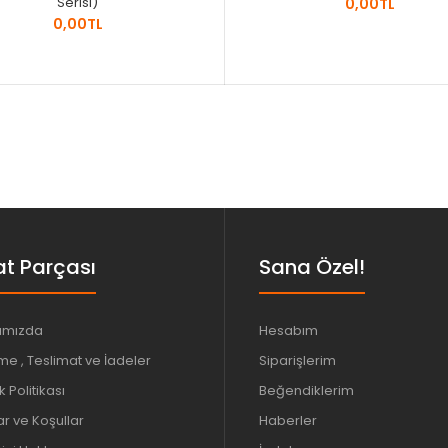
Serisi)
0,00TL
0,00TL
t Parçası
Sana Özel!
ımızda
Hesabım
e , Teslimat ve İadeler
Siparişlerim
ik Politikası
Beğendiklerim
ar ve Koşullar
Haberler