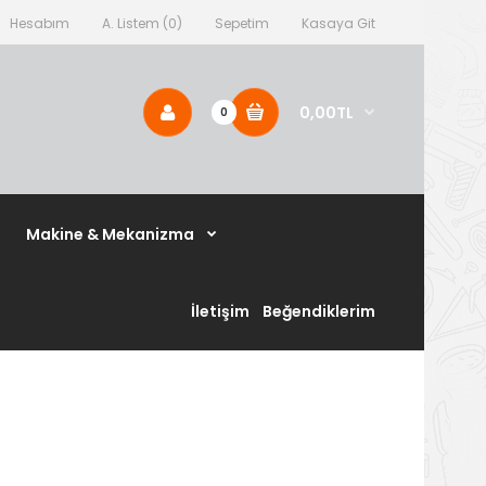
Hesabım
A. Listem (0)
Sepetim
Kasaya Git
0,00TL
0
Makine & Mekanizma
İletişim
Beğendiklerim