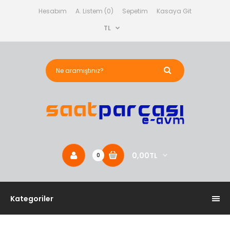
Hesabım
A. Listem (0)
Sepetim
Kasaya Git
TL
0,00TL
0
Kategoriler