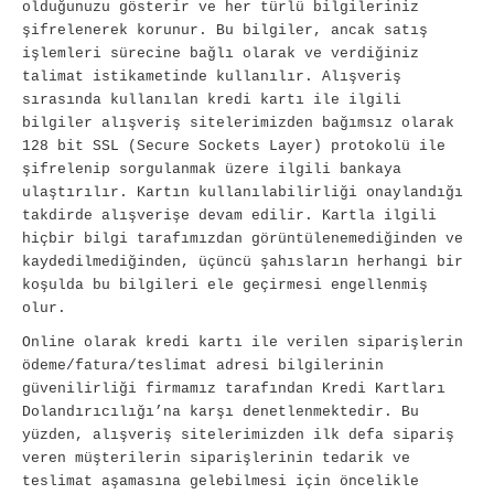
olduğunuzu gösterir ve her türlü bilgileriniz
şifrelenerek korunur. Bu bilgiler, ancak satış
işlemleri sürecine bağlı olarak ve verdiğiniz
talimat istikametinde kullanılır. Alışveriş
sırasında kullanılan kredi kartı ile ilgili
bilgiler alışveriş sitelerimizden bağımsız olarak
128 bit SSL (Secure Sockets Layer) protokolü ile
şifrelenip sorgulanmak üzere ilgili bankaya
ulaştırılır. Kartın kullanılabilirliği onaylandığı
takdirde alışverişe devam edilir. Kartla ilgili
hiçbir bilgi tarafımızdan görüntülenemediğinden ve
kaydedilmediğinden, üçüncü şahısların herhangi bir
koşulda bu bilgileri ele geçirmesi engellenmiş
olur.
Online olarak kredi kartı ile verilen siparişlerin
ödeme/fatura/teslimat adresi bilgilerinin
güvenilirliği firmamız tarafından Kredi Kartları
Dolandırıcılığı’na karşı denetlenmektedir. Bu
yüzden, alışveriş sitelerimizden ilk defa sipariş
veren müşterilerin siparişlerinin tedarik ve
teslimat aşamasına gelebilmesi için öncelikle