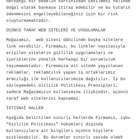
herhangi bir bedelin kartınızdan çekilmesi halinde
doğal olarak bankaya itiraz edebilir ve bu tutarın
ödenmesini engelleyebileceğiniz için bir risk
oluşturmamaktadır.
ÜÇÜNCÜ TARAF WEB SİTELERİ VE UYGULAMALAR
Mağazamız, web sitesi dâhilinde başka sitelere
link verebilir. Firmamız, bu linkler vasıtasıyla
erişilen sitelerin gizlilik uygulamaları ve
içeriklerine yönelik herhangi bir sorumluluk
taşımamaktadır. Firmamıza ait sitede yayınlanan
reklamlar, reklamcılık yapan iş ortaklarımız
aracılığı ile kullanıcılarımıza dağıtılır. İş bu
sözleşmedeki Gizlilik Politikası Prensipleri,
sadece Mağazamızın kullanımına ilişkindir, üçüncü
taraf web sitelerini kapsamaz.
İSTİSNAİ HALLER
Aşağıda belirtilen sınırlı hallerde Firmamız, işbu
“Gizlilik Politikası” hükümleri dışında
kullanıcılara ait bilgileri üçüncü kişilere
açıklayabilir. Bu durumlar sınırlı sayıda olmak