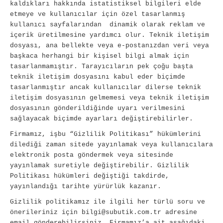
kaldıkları hakkında istatistiksel bilgileri elde
etmeye ve kullanıcılar için özel tasarlanmış
kullanıcı sayfalarından dinamik olarak reklam ve
içerik üretilmesine yardımcı olur. Teknik iletişim
dosyası, ana bellekte veya e-postanızdan veri veya
başkaca herhangi bir kişisel bilgi almak için
tasarlanmamıştır. Tarayıcıların pek çoğu başta
teknik iletişim dosyasını kabul eder biçimde
tasarlanmıştır ancak kullanıcılar dilerse teknik
iletişim dosyasının gelmemesi veya teknik iletişim
dosyasının gönderildiğinde uyarı verilmesini
sağlayacak biçimde ayarları değiştirebilirler.
Firmamız, işbu “Gizlilik Politikası” hükümlerini
dilediği zaman sitede yayınlamak veya kullanıcılara
elektronik posta göndermek veya sitesinde
yayınlamak suretiyle değiştirebilir. Gizlilik
Politikası hükümleri değiştiği takdirde,
yayınlandığı tarihte yürürlük kazanır.
Gizlilik politikamız ile ilgili her türlü soru ve
önerileriniz için bilgi@subutik.com.tr adresine
email gönderebilirsiniz. Firmamız’a ait aşağıdaki