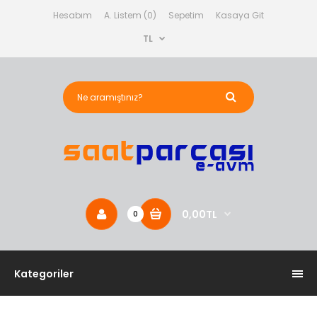
Hesabım
A. Listem (0)
Sepetim
Kasaya Git
TL
0,00TL
0
Kategoriler